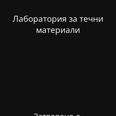
Лаборатория за течни
материали